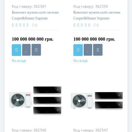
Код товару:
362561
Код товару:
362559
Комплект мульти-спліт системи
Комплект мульти-спліт системи
Cooper&Hunter Supreme
Cooper&Hunter Supreme
Continental Silver Multi 21
Continental Silver Multi 18 (9+9)
0
0
(9+12)
100 000 000 000 грн.
100 000 000 000 грн.
На складі
На складі
Код товару:
362546
Код товару:
362547