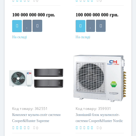
0
0
(9+9+9)
(9+18)
100 000 000 000 грн.
100 000 000 000 грн.
На складі
На складі
Код товару:
362551
Код товару:
359931
Комплект мульти-спліт системи
Зовнішній блок мультиспліт-
Cooper&Hunter Supreme
системи Cooper&Hunter Nordic
Continental Black Multi 18 (9+9)
Multi Light R32 CHML-
0
0
U42RK5-NG