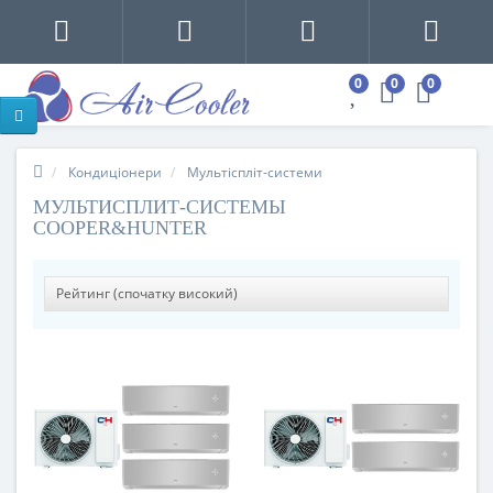
0
0
0
0
Кондиціонери
Мультіспліт-системи
МУЛЬТИСПЛИТ-СИСТЕМЫ
COOPER&HUNTER