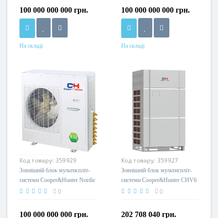
100 000 000 000 грн.
100 000 000 000 грн.
На складі
На складі
Код товару:
359929
Код товару:
359927
Зовнішній блок мультиспліт-
Зовнішній блок мультиспліт-
системи Cooper&Hunter Nordic
системи Cooper&Hunter CHV6
Multi Light R32 CHML-
VRF System CHV6-H335NMX
0
0
U36RK4-NG
100 000 000 000 грн.
202 708 040 грн.