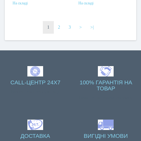
На складі
На складі
1
2
3
>
>|
CALL-ЦЕНТР 24X7
100% ГАРАНТІЯ НА
ТОВАР
Безкоштовні консультації
Гарантія на товари магазину
ДОСТАВКА
ВИГІДНІ УМОВИ