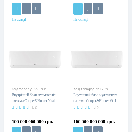
На складі
На складі
Код товару:
361308
Код товару:
361298
Внутрішній блок мультиспліт-
Внутрішній блок мультиспліт-
системи Cooper&Hunter Vital
системи Cooper&Hunter Vital
Inverter CH-S18FTXF2-NG(I)
Inverter CH-S12FTXF2-NG(I)
0
0
100 000 000 000 грн.
100 000 000 000 грн.