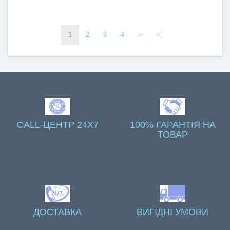
1
2
3
4
>
>|
CALL-ЦЕНТР 24X7
100% ГАРАНТІЯ НА
ТОВАР
Безкоштовні консультації
Гарантія на товари магазину
ДОСТАВКА
ВИГІДНІ УМОВИ
На суму замовлення від 10000
Пропонуємо співпрацю