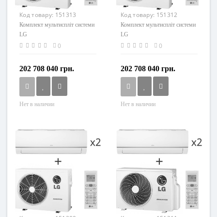
Код товару:
151313
Код товару:
151312
Комплект мультиспліт системи
Комплект мультиспліт системи
LG
LG
MU3M21+PM12SP+PM07SP*2шт.
MU3M21+PM09SP+PM07SP*2шт.
0
0
202 708 040 грн.
202 708 040 грн.
Нет в наличии
Нет в наличии