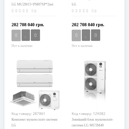
LG MU2M15+PM07SP*2шт.
LG
MU4M27+PM07SP.NSJR0(4шт.)
0
0
202 708 040 грн.
202 708 040 грн.
Нет в наличии
Нет в наличии
Код товару:
287861
Код товару:
129082
Комплект мульти-спліт системи
Зовнішній блок мультиспліт-
LG
системи LG MU5M40