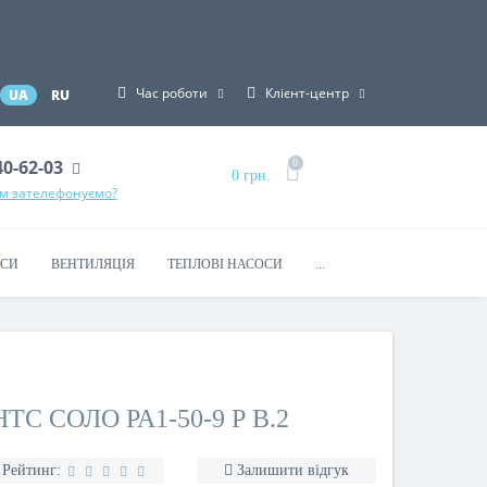
Час роботи
Клієнт-центр
UA
RU
40-62-03
0
0 грн.
ам зателефонуємо?
КСИ
ВЕНТИЛЯЦІЯ
ТЕПЛОВІ НАСОСИ
...
С СОЛО РА1-50-9 Р В.2
Рейтинг:
Залишити відгук