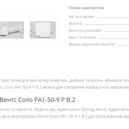
Основні характеристики
Вес в упаковке:
Высота:
Высота в упаковке:
Высота панели:
Выход наружной решетки:
 пристроєм для вентиляції комірчин, дитячих та кухонь. Мінімаліст
ентс Соло РА1-50-9 Р В.2 можна для створення комфортного мікрокл
Вентс Соло РА1-50-9 Р В.2
 різною потужністю. Модель від українського бренду Вентс відрізня
 ціна рекуператора Вентс Соло РА1-50-9 Р В.2 доступна кожному кор