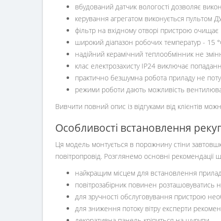
вбудований датчик вологості дозволяє викону
керування агрегатом виконується пультом ДУ
фільтр на вхідному отворі пристрою очищає по
широкий діапазон робочих температур - 15 °
надійний керамічний теплообмінник не змінює
клас електрозахисту IP24 виключає попадан
практично безшумна робота приладу не потур
режими роботи дають можливість вентилюва
Вивчити повний опис із відгуками від клієнтів мож
Особливості встановлення рекуп
Ця модель монтується в порожнину стіни завтовшки
повітропровід. Розглянемо основні рекомендації щ
найкращим місцем для встановлення приладу є
повітрозабірник повинен розташовуватись на
для зручності обслуговування пристрою нео
для зниження потоку вітру експерти рекомен
декоративна панель кріпиться на шурупи.