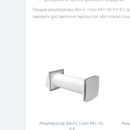
Продаж рекуператора Вентс Соло РА1-50-9 Р В.2 зд
замовити доставлення Укрпоштою або Новою пош
Рекуператор Вентс Соло РА1-35-
Рек
9 Р