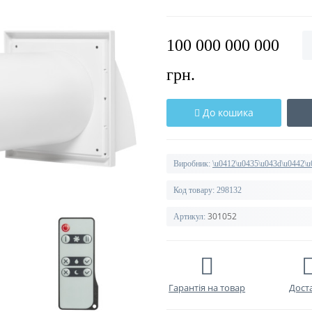
100 000 000 000
грн.
До кошика
Виробник:
\u0412\u0435\u043d\u0442\u
Код товару:
298132
301052
Артикул:
Гарантія на товар
Дост