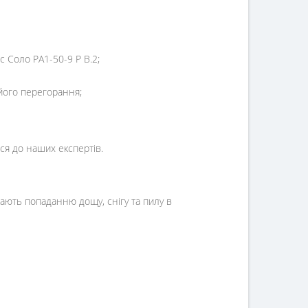
 Соло РА1-50-9 Р В.2;
його перегорання;
ися до наших експертів.
ають попаданню дощу, снігу та пилу в