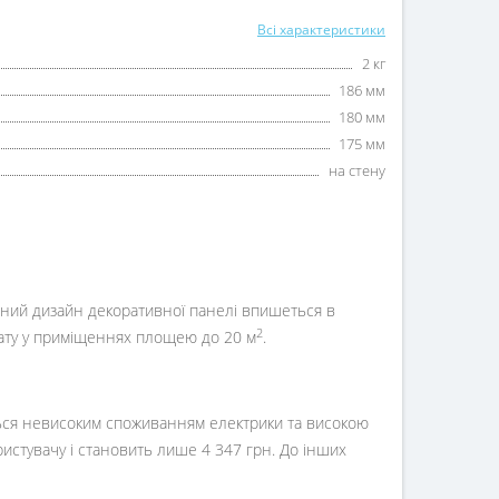
Всі характеристики
2 кг
186 мм
180 мм
175 мм
на стену
ичний дизайн декоративної панелі впишеться в
2
імату у приміщеннях площею до 20 м
.
ється невисоким споживанням електрики та високою
истувачу і становить лише 4 347 грн. До інших