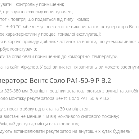
вати її контроль у приміщенні;
, що зручно кожному користувачеві;
тік повітря, що подається від пилу і комах;
C - + 40 °C забезпечує всесезонне використання рекуператора Вентс
 характеристики у процесі тривалої експлуатації;
ня в корпус приладу дрібних частинок та вологи, що унеможливлює 
бує користувачів;
ти та опалювати приміщення до комфортної температури.
на на сайті Аіркулер. У разі виникнення запитань ви можете звернут
ератора Вентс Соло РА1-50-9 Р В.2
 325-380 мм. Зовнішні решітки встановлюються з вулиці та запобіг
одо монтажу рекуператора Вентс Соло РА1-50-9 Р В.2:
 простір збоку від вікна на 30 см від стелі;
 відстані не менше 1 м від можливого снігового покриву;
бхідний доступ до місця встановлення;
дують встановлювати рекуператор на внутрішніх кутах будівель;