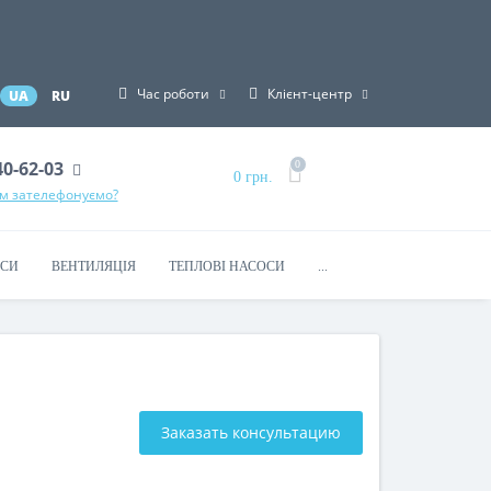
Час роботи
Клієнт-центр
UA
RU
40-62-03
0
0 грн.
ам зателефонуємо?
КСИ
ВЕНТИЛЯЦІЯ
ТЕПЛОВІ НАСОСИ
...
Заказать консультацию